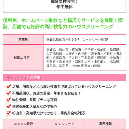
電話受付時間：
年中無休
便利屋、ホームページ制作など幅広くサービスを展開！病
院、店舗でも好評の高い技術力のハウスクリーニング
営業所
愛媛県松山市本町6-6-7 ロータリー本町5F
愛媛県（松山市・東温市・伊予市・松前町・砥部町・
久万高原町・大洲市・内子町・西予市・松野町・鬼北
対応エリア
町・八幡浜市・伊方町・宇和島市・愛南町・今治市・
西条市・新居浜市・四国中央市・上島町）、高知県、
香川県、徳島県、その他西日本の地域
サークルラインの特徴
店舗、病院などにも高い技術力で選ばれているハウスクリーニング
不用品回収、お店の剪定・草引きもお任せ！
物件管理、長期プランも可能
損害保険加入済みなので安心
松山市・高知県だけではなく、県内外全域対応
エアコン洗浄
レンジフード
風呂掃除