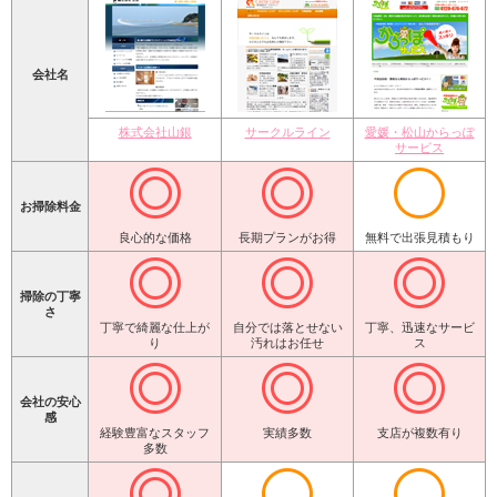
会社名
株式会社山銀
サークルライン
愛媛・松山からっぽ
サービス
お掃除料金
良心的な価格
長期プランがお得
無料で出張見積もり
掃除の丁寧
さ
丁寧で綺麗な仕上が
自分では落とせない
丁寧、迅速なサービ
り
汚れはお任せ
ス
会社の安心
感
経験豊富なスタッフ
実績多数
支店が複数有り
多数