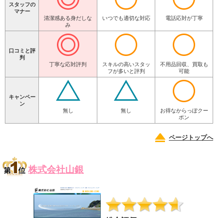
スタッフの
マナー
清潔感ある身だしな
いつでも適切な対応
電話応対が丁寧
み
口コミと評
判
丁寧な応対評判
スキルの高いスタッ
不用品回収、買取も
フが多いと評判
可能
キャンペー
ン
無し
無し
お得なからっぽクー
ポン
ページトップへ
株式会社山銀