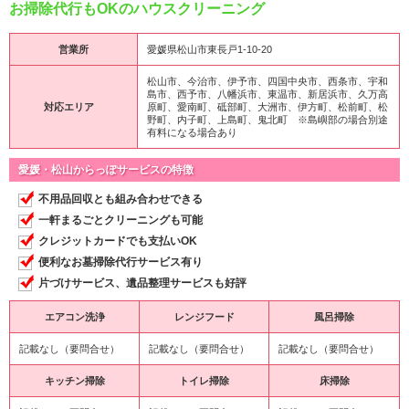
お掃除代行もOKのハウスクリーニング
営業所
愛媛県松山市東長戸1-10-20
松山市、今治市、伊予市、四国中央市、西条市、宇和
島市、西予市、八幡浜市、東温市、新居浜市、久万高
対応エリア
原町、愛南町、砥部町、大洲市、伊方町、松前町、松
野町、内子町、上島町、鬼北町 ※島嶼部の場合別途
有料になる場合あり
愛媛・松山からっぽサービスの特徴
不用品回収とも組み合わせできる
一軒まるごとクリーニングも可能
クレジットカードでも支払いOK
便利なお墓掃除代行サービス有り
片づけサービス、遺品整理サービスも好評
エアコン洗浄
レンジフード
風呂掃除
記載なし（要問合せ）
記載なし（要問合せ）
記載なし（要問合せ）
キッチン掃除
トイレ掃除
床掃除