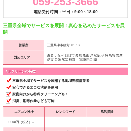
059-253-3666
電話受付時間：平日：9:00～18:00
三重県全域でサービスを展開！真心を込めたサービスを展
開
営業所
三重県津市藤方501-18
桑名 いなべ 四日市 鈴鹿 亀山 津 松阪 伊勢 鳥羽 志摩
対応エリア
伊賀 名張 尾鷲 熊野 (三重県全域)
OKクリーンの特徴
三重県全域でサービスを展開する地域密着型業者
安心できるエコな洗剤を使用
家庭向けから特殊クリーニングも！
消臭、消毒作業なども可能
エアコン洗浄
レンジフード
風呂掃除
11,000円（税込）～
-
-