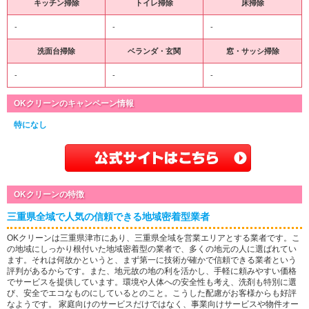
キッチン掃除
トイレ掃除
床掃除
-
-
-
洗面台掃除
ベランダ・玄関
窓・サッシ掃除
-
-
-
OKクリーンのキャンペーン情報
特になし
OKクリーンの特徴
三重県全域で人気の信頼できる地域密着型業者
OKクリーンは三重県津市にあり、三重県全域を営業エリアとする業者です。こ
の地域にしっかり根付いた地域密着型の業者で、多くの地元の人に選ばれてい
ます。それは何故かというと、まず第一に技術が確かで信頼できる業者という
評判があるからです。また、地元故の地の利を活かし、手軽に頼みやすい価格
でサービスを提供しています。環境や人体への安全性も考え、洗剤も特別に選
び、安全でエコなものにしているとのこと。こうした配慮がお客様からも好評
なようです。 家庭向けのサービスだけではなく、事業向けサービスや物件オー