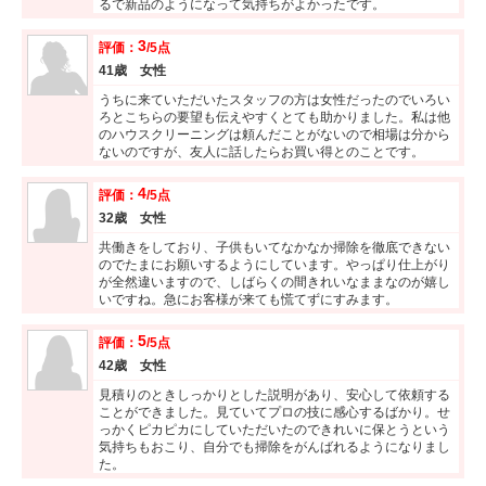
るで新品のようになって気持ちがよかったです。
3
評価：
/5点
41歳 女性
うちに来ていただいたスタッフの方は女性だったのでいろい
ろとこちらの要望も伝えやすくとても助かりました。私は他
のハウスクリーニングは頼んだことがないので相場は分から
ないのですが、友人に話したらお買い得とのことです。
4
評価：
/5点
32歳 女性
共働きをしており、子供もいてなかなか掃除を徹底できない
のでたまにお願いするようにしています。やっぱり仕上がり
が全然違いますので、しばらくの間きれいなままなのが嬉し
いですね。急にお客様が来ても慌てずにすみます。
5
評価：
/5点
42歳 女性
見積りのときしっかりとした説明があり、安心して依頼する
ことができました。見ていてプロの技に感心するばかり。せ
っかくピカピカにしていただいたのできれいに保とうという
気持ちもおこり、自分でも掃除をがんばれるようになりまし
た。