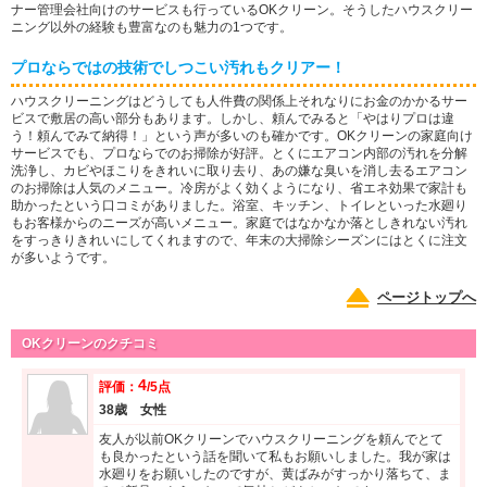
ナー管理会社向けのサービスも行っているOKクリーン。そうしたハウスクリー
ニング以外の経験も豊富なのも魅力の1つです。
プロならではの技術でしつこい汚れもクリアー！
ハウスクリーニングはどうしても人件費の関係上それなりにお金のかかるサー
ビスで敷居の高い部分もあります。しかし、頼んでみると「やはりプロは違
う！頼んでみて納得！」という声が多いのも確かです。OKクリーンの家庭向け
サービスでも、プロならでのお掃除が好評。とくにエアコン内部の汚れを分解
洗浄し、カビやほこりをきれいに取り去り、あの嫌な臭いを消し去るエアコン
のお掃除は人気のメニュー。冷房がよく効くようになり、省エネ効果で家計も
助かったという口コミがありました。浴室、キッチン、トイレといった水廻り
もお客様からのニーズが高いメニュー。家庭ではなかなか落としきれない汚れ
をすっきりきれいにしてくれますので、年末の大掃除シーズンにはとくに注文
が多いようです。
ページトップへ
OKクリーンのクチコミ
4
評価：
/5点
38歳 女性
友人が以前OKクリーンでハウスクリーニングを頼んでとて
も良かったという話を聞いて私もお願いしました。我が家は
水廻りをお願いしたのですが、黄ばみがすっかり落ちて、ま