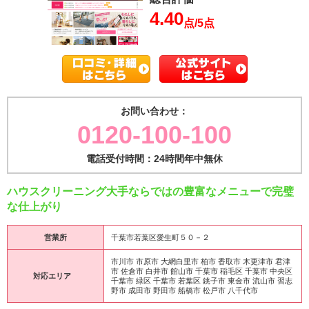
4.40
点/5点
お問い合わせ：
0120-100-100
電話受付時間：24時間年中無休
ハウスクリーニング大手ならではの豊富なメニューで完璧
な仕上がり
営業所
千葉市若葉区愛生町５０－２
市川市 市原市 大網白里市 柏市 香取市 木更津市 君津
市 佐倉市 白井市 館山市 千葉市 稲毛区 千葉市 中央区
対応エリア
千葉市 緑区 千葉市 若葉区 銚子市 東金市 流山市 習志
野市 成田市 野田市 船橋市 松戸市 八千代市