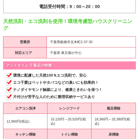
電話受付時間：9：00～20：00
天然洗剤・エコ洗剤を使用！環境考慮型ハウスクリーニン
グ
営業所
千葉県船橋市北本町2-37-30
対応エリア
千葉県 東京都が中心
アットタイム 千葉店の特徴
環境に配慮した天然100％エコ洗剤で、安心
エコ千愛はペットやタバコなどの臭いにも効果的！
ナノダイヤモンド触媒により、健康ときれいを保つ！
片付けが苦手な人のために整理収納サービスあり
エアコン洗浄
レンジフード
風呂掃除
15,120円～20,520円(税
18,360円～25,380円(税
12,960円(税込)
込)
込)
キッチン掃除
トイレ掃除
床掃除