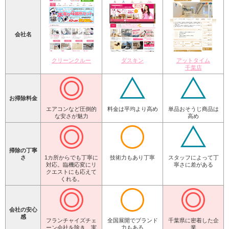
会社名
クリーンクルー
ダスキン
アットタイム
千葉店
お掃除料金
エアコンなど圧倒的
料金は平均より高め
単品おそうじ商品は
な安さが魅力
高め
掃除の丁寧
さ
1カ所からでも丁寧に
技術力もあり丁寧
スタッフによって丁
対応。臨機応変にリ
寧さに差がある
クエストにも応えて
くれる。
会社の安心
感
フランチャイズチェ
全国展開でブランド
千葉県に密着した企
ーン会社を除き、実
力もある
業