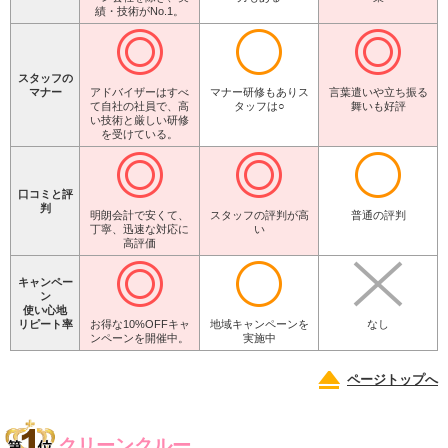
績・技術がNo.1。
スタッフの
マナー
アドバイザーはすべ
マナー研修もありス
言葉遣いや立ち振る
て自社の社員で、高
タッフは○
舞いも好評
い技術と厳しい研修
を受けている。
口コミと評
判
明朗会計で安くて、
スタッフの評判が高
普通の評判
丁寧、迅速な対応に
い
高評価
キャンペー
ン
使い心地
リピート率
お得な10%OFFキャ
地域キャンペーンを
なし
ンペーンを開催中。
実施中
ページトップへ
クリーンクルー