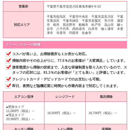
営業所
千葉県千葉市花見川区幕張本郷4-9-23
千葉市稲毛区 千葉市中央区 千葉市花見川区 千葉
市美浜区 千葉市緑区 千葉市若葉区 市川市 浦安
対応エリア
市 柏市 習志野市 船橋市 松戸市 流山市 鎌ヶ
谷市 八千代市 四街道市 白井市 袖ヶ浦市 木更
津市 市原市 印西市 佐倉市
クリーンクルーの特徴
コスパが良い上、お掃除箇所も１か所から対応。
掃除内容やその仕上がりに、77.5％のお客様が「大変満足」しています。
接客態度から掃除の技術まで、入念な研修制度を取り入れているので、ス
タッフの応対には、81.3％のお客様が「とても良い」と評価しています。
クレジットカード・デビッドカードでのお支払いも可能。
即日、夜間など臨機応変に時間から作業内容まで対応してくれます。
エアコン洗浄
レンジフード
風呂掃除
●壁掛タイプ
11,000円（税込）～
16,500円（税込）～
18,700円（税込）～
●埋込タイプ
20,900円（税込）～
キッチン掃除
トイレ掃除
床掃除